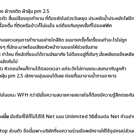
ทาง ฝ่ารถติด ฝ่าฝุ่น pm 2.5
ตัว สิ้นเปลืองชุดทำงาน ที่ต้องซักในช่วงวันหยุด
ประหยัดน้ำประหยัดไฟอี
ื่องดื่ม ที่ติดหรือป่าวก็ไม่แน่ใจ แต่ต้องกินทุกครั้งที่ไปออฟฟิศ
า
ที่คอยควบคุมการทำงานอย่างใกล้ชิด
จนบางครั้งก็เกร็งจนทำอะไรไม่ถูก
ดงๆ
ที่มักจะมาพร้อมเสียงหัวหน้างานบอกให้ช่วยรับสาย
น ท่าไหน ที่ถนัดที่ชอบได้ตามอัธยาศัย
ไม่ต้องอยู่ที่เดิมๆ นั่งเหยียดแข้งเห
ยผลัดกันไป
้ว
หิวตอนไหนก็ทานได้ตลอดเวลา แค่ระวังไม่ทานขณะสนทนากับลูกค้า
่าฝุ่น pm 2.5 เลิกงานปุบนอนได้เลย ค่อยตื่นมาอาบน้ำทานอาหาร
รับในขณะ WFH ทว่ามีเมื่อความสบายกายสบายใจก็ต้องมีความรู้สึกตรงกั
เนี่ย
มือถือที่ใช้ก็ไม่ได้ใช้ Net แบบ Unlimited วิธีเชื่อมต่อ Net ทำอย่า
ด
ptop ส่วนตัว
ข้อนี้เฉพาะบริษัทที่ขอความร่วมมือพนักงานให้ใช้อุปกรณ์ส่วน