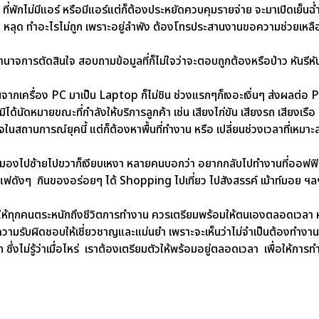
ที่พักไม่มีแอร์ หรือมีแอร์แต่ก็ต้องประหยัดควบคุมรายจ่าย จะมาเปิดเย็นฉ
ด หลุด ทำอะไรไม่ถูก
เพราะอยู่ลำพัง ต้องโทรประสานงานขอความช่วยเหล
อำนาจการตัดสินใจ
สอบถามข้อมูลที่ก็ไม่ใจว่าจะตอบถูกต้องหรือป่าว หันรี
จากเครื่อง PC มาเป็น Laptop ก็ไม่ชิน
ช่วงแรกๆก็เงอะเงิ่นๆ ส่งผลต่
ิได้นัดหมายขณะที่กำลังให้บริการลูกค้า เช่น เสียงไก่ขัน เสียงรถ เสียงเรื
จในสถานการณ์ยุคนี้ แต่ก็ต้องหาพื้นที่ทำงาน หรือ เปลี่ยนช่วงเวลาที่เหมาะสมก
มองไปซ้ายไปขวาก็เงียบเหงา
หลายคนบอกว่า อยากกลับไปทำงานที่ออฟฟิศแ
กาแฟดังๆ กินของอร่อยๆ ได้ Shopping ไปเที่ยว ไปสังสรรค์ เม้าท์มอย ฯล
ให้ทุกคนตระหนักถึงชีวิตการทำงาน ควรเตรียมพร้อมให้ตนเองตลอดเวลา 
นความรับผิดชอบให้เชี่ยวชาญและแม่นยำ เพราะจะเห็นว่าไม่จำเป็นต้องทำงาน
 ซึ่งไม่รู้ว่าเมื่อไหร่ เราต้องเตรียมตัวให้พร้อมอยู่ตลอดเวลา เพื่อให้การ