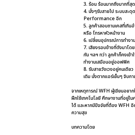
3. ร้อน ร้อนมากถึงมากที่สุด
4. นั่งๆรับสายไป ระบบสะดุ
Performance อีก
5. ลูกค้าสอบถามเคสที่เกิน
หรือ โทรหาหัวหน้างาน
6. เปลี่ยนอุปกรณ์การทำงาน
7. เสียงรอบข้างที่ดังมา
โดยม
กัน ฯลฯ ทว่า ลูกค้าก็คงเข้าใ
ทำงานเสมือนอยู่ออฟฟิศ
8. รับสายวังเวงอยู่คนเดียว
เดิม นั่งตากแอร์เย็นๆ จิบ
จากเหตุการณ์ WFH ผู้เขียนอยาก
ฝึกใช้เทคโนโลยี ศึกษางานที่อยู่ใ
ได้ และหากมีปัจจัยที่ต้อง WFH อีก
ความสุข
บทความโดย