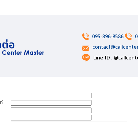
095-896-8586
0
contact@callcente
Line ID : @callcen
ท์