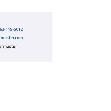
63-115-5012
rmaster.com
termaster