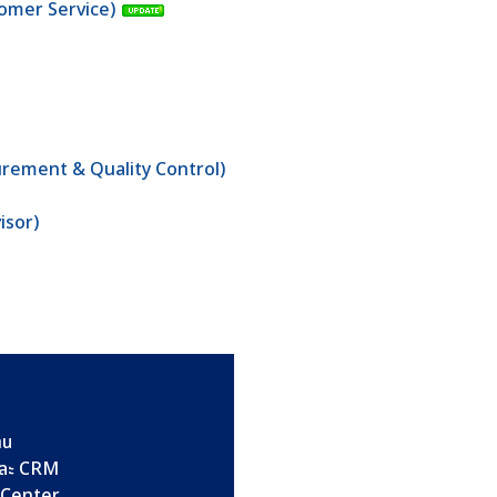
stomer Service)
surement & Quality Control)
isor)
าน
และ CRM
l Center