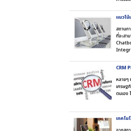
แนวโน้
สถานการ
ที่จะสา
Chatbo
Integr
CRM Pl
หลายๆ ท
เศรษฐกิ
ตนเอง ไ
เทคโนโ
จากสถาน