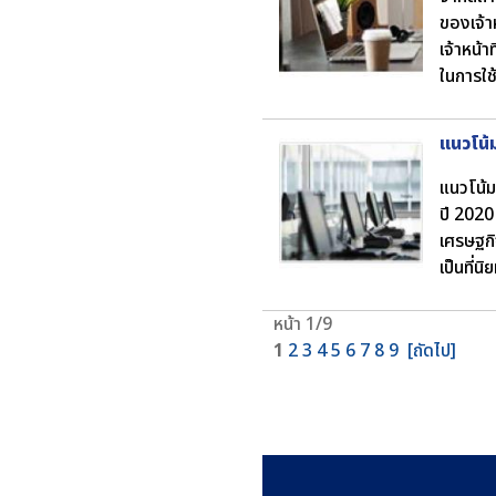
ของเจ้า
เจ้าหน้
ในการใช
แนวโน้
แนวโน้ม
ปี 2020
เศรษฐกิจ
เป็นที่
หน้า 1/9
1
2
3
4
5
6
7
8
9
[ถัดไป]