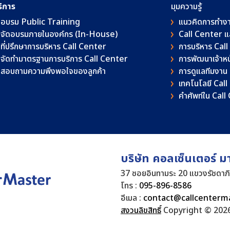
ริการ
มุมความรู้
อบรม Public Training
แนวคิดการทำง
จัดอบรมภายในองค์กร (In-House)
Call Center 
ที่ปรึกษาการบริหาร Call Center
การบริหาร Cal
จัดทำมาตรฐานการบริการ Call Center
การพัฒนาเจ้าหน้
สอบถามความพึงพอใจของลูกค้า
การดูแลทีมงาน
เทคโนโลยี Cal
คําศัพท์ใน Cal
บริษัท คอลเซ็นเตอร์ ม
37 ซอยอินทามระ 20 แขวงรัชดาภ
โทร :
095-896-8586
อีเมล :
contact@callcenterm
สงวนลิขสิทธิ์
Copyright © 2026