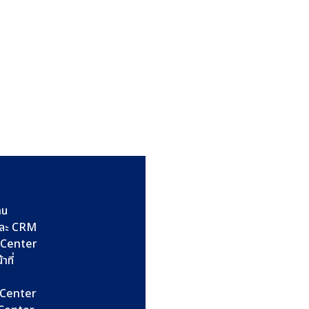
าน
และ CRM
l Center
าที่
l Center