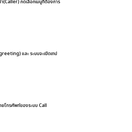
้า(Caller) กดเลือกเมนูที่ต้องการ
(greeting) และ ระบบจะเปิดเทป
่สายโทรศัพท์ของระบบ Call