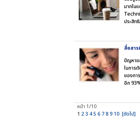
มากในแต
Technic
ประสิทธ
สื่อสา
ปัญหาขอ
ในการตั
ของการส
อีก 93% 
หน้า 1/10
1
2
3
4
5
6
7
8
9
10
[ถัดไป]