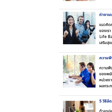
ทำงานแ
แนวคิดก
ของเรา 
Life Ba
เสริมสุ
ความพึ
ความพึ
ของพนั
หน่วยงา
ผลกระท
5 วิธี
ด้วยรูป