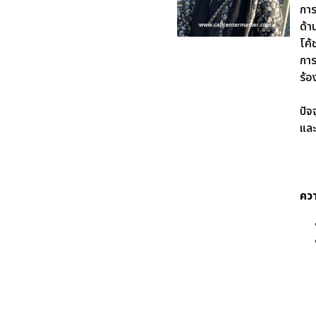
การ
ด้า
โค้
การ
ร้อ
ปัจ
และ
คว