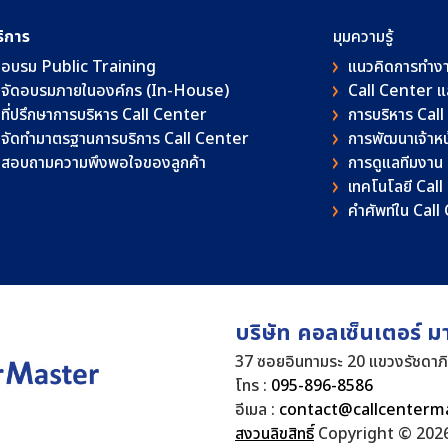
ริการ
มุมความรู้
อบรม Public Training
แนวคิดการทำง
จัดอบรมภายในองค์กร (In-House)
Call Center 
ที่ปรึกษาการบริหาร Call Center
การบริหาร Cal
จัดทำมาตรฐานการบริการ Call Center
การพัฒนาเจ้าหน้
สอบถามความพึงพอใจของลูกค้า
การดูแลทีมงาน
เทคโนโลยี Cal
คําศัพท์ใน Cal
บริษัท คอลเซ็นเตอร์ ม
37 ซอยอินทามระ 20 แขวงรัชดาภ
โทร :
095-896-8586
อีเมล :
contact@callcenterm
สงวนลิขสิทธิ์
Copyright © 2026