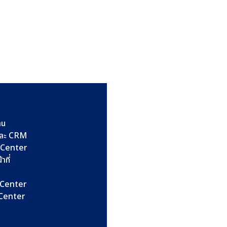
าน
และ CRM
l Center
าที่
l Center
l Center