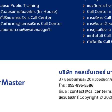
อบรม Public Training
แนวคิดการทำง
จัดอบรมภายในองค์กร (In-House)
Call Center 
ที่ปรึกษาการบริหาร Call Center
การบริหาร Cal
จัดทำมาตรฐานการบริการ Call Center
การพัฒนาเจ้าหน้
สอบถามความพึงพอใจของลูกค้า
การดูแลทีมงาน
เทคโนโลยี Cal
คําศัพท์ใน Cal
บริษัท คอลเซ็นเตอร์ ม
37 ซอยอินทามระ 20 แขวงรัชดาภ
โทร :
095-896-8586
อีเมล :
contact@callcenterm
สงวนลิขสิทธิ์
Copyright © 2026