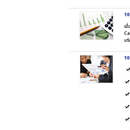
10
เม
Ca
บร
10