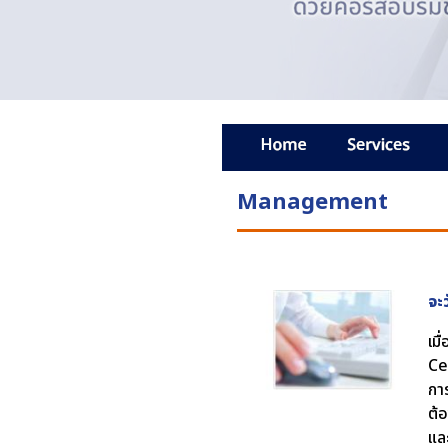
Management
จะ
เม
Ce
กา
ต้อ
แล