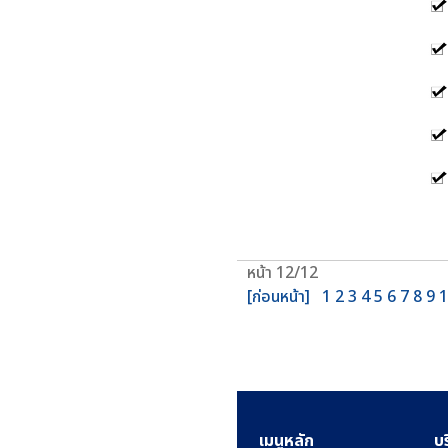
หน้า 12/12
[ก่อนหน้า]
1
2
3
4
5
6
7
8
9
1
เมนูหลัก
บ