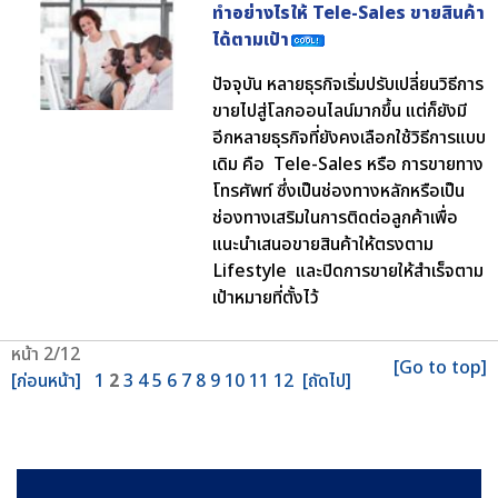
ทำอย่างไรให้ Tele-Sales ขายสินค้า
ได้ตามเป้า
ปัจจุบัน หลายธุรกิจเริ่มปรับเปลี่ยนวิธีการ
ขายไปสู่โลกออนไลน์มากขึ้น แต่ก็ยังมี
อีกหลายธุรกิจที่ยังคงเลือกใช้วิธีการแบบ
เดิม คือ Tele-Sales หรือ การขายทาง
โทรศัพท์ ซึ่งเป็นช่องทางหลักหรือเป็น
ช่องทางเสริมในการติดต่อลูกค้าเพื่อ
แนะนำเสนอขายสินค้าให้ตรงตาม
Lifestyle และปิดการขายให้สำเร็จตาม
เป้าหมายที่ตั้งไว้
หน้า 2/12
[Go to top]
[ก่อนหน้า]
1
2
3
4
5
6
7
8
9
10
11
12
[ถัดไป]