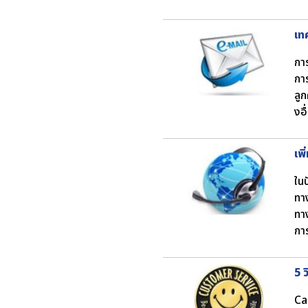
เท
กา
กา
ลูก
งอ
เพ
ในป
ทา
ทา
กา
5 
Ca