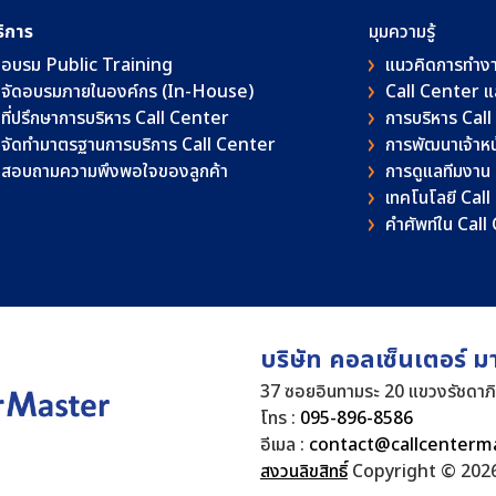
ริการ
มุมความรู้
อบรม Public Training
แนวคิดการทำง
จัดอบรมภายในองค์กร (In-House)
Call Center 
ที่ปรึกษาการบริหาร Call Center
การบริหาร Cal
จัดทำมาตรฐานการบริการ Call Center
การพัฒนาเจ้าหน้
สอบถามความพึงพอใจของลูกค้า
การดูแลทีมงาน
เทคโนโลยี Cal
คําศัพท์ใน Cal
บริษัท คอลเซ็นเตอร์ ม
37 ซอยอินทามระ 20 แขวงรัชดาภ
โทร :
095-896-8586
อีเมล :
contact@callcenterm
สงวนลิขสิทธิ์
Copyright © 2026