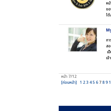
หน้
ของ
ได
My
กา
สอ
เป
เจ
หน้า 7/12
[ก่อนหน้า]
1
2
3
4
5
6
7
8
9
1