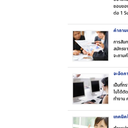
ชอบของเ
ต่อ 1 
คำถามย
การสัมภ
สมัครงา
จะถามคำ
จะจัดกา
เป็นที่
ไม่ได้ตั
ทำงาน ค
เทคนิคใ