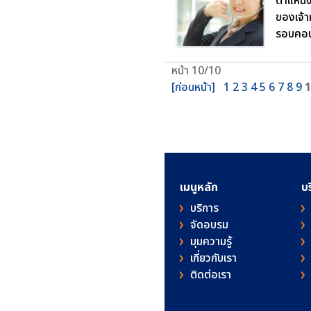
ตำแหน่ง
ของเจ้าห
รอบคอบใ
หน้า 10/10
[ก่อนหน้า]
1
2
3
4
5
6
7
8
9
1
เมนูหลัก
บ
บริการ
จัดอบรม
มุมความรู้
เกี่ยวกับเรา
ติดต่อเรา