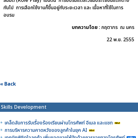
สมมติ (Role Play) เป็นต้น การอบรมแต่ละวิธีมีประโยชน์แตกต่าง
กันไป การเลือกใช้งานก็ขึ้นอยู่กับระยะเวลา และ เนื้อหาที่ใช้ในการ
อบรม
บทความโดย
: กฤตาภร ณ นคร
22
พ.ย. 2555
« Back
Skills Development
เคล็ดลับการรับเรื่องร้องเรียนผ่านโทรศัพท์ อีเมล และแชท
การบริหารความคาดหวังของลูกค้าในยุค AI
เทคนิคพิชิตใจลูกค้า เพิ่มยอดขายให้ปังด้วยการขายทางโทรศัพท์