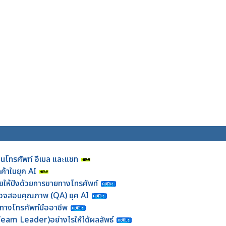
่านโทรศัพท์ อีเมล และแชท
้าในยุค AI
ายให้ปังด้วยการขายทางโทรศัพท์
ี่ตรวจสอบคุณภาพ (QA) ยุค AI
าทางโทรศัพท์มืออาชีพ
(Team Leader)อย่างไรให้ได้ผลลัพธ์