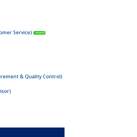
stomer Service)
surement & Quality Control)
isor)