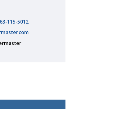
63-115-5012
rmaster.com
termaster