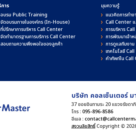
ริการ
มุมความรู้
อบรม Public Training
แนวคิดการทำง
จัดอบรมภายในองค์กร (In-House)
Call Center 
ที่ปรึกษาการบริหาร Call Center
การบริหาร Cal
จัดทำมาตรฐานการบริการ Call Center
การพัฒนาเจ้าหน้
สอบถามความพึงพอใจของลูกค้า
การดูแลทีมงาน
เทคโนโลยี Cal
คําศัพท์ใน Cal
บริษัท คอลเซ็นเตอร์ ม
37 ซอยอินทามระ 20 แขวงรัชดาภ
โทร :
095-896-8586
อีเมล :
contact@callcenterm
สงวนลิขสิทธิ์
Copyright © 2026