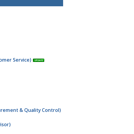
stomer Service)
surement & Quality Control)
isor)