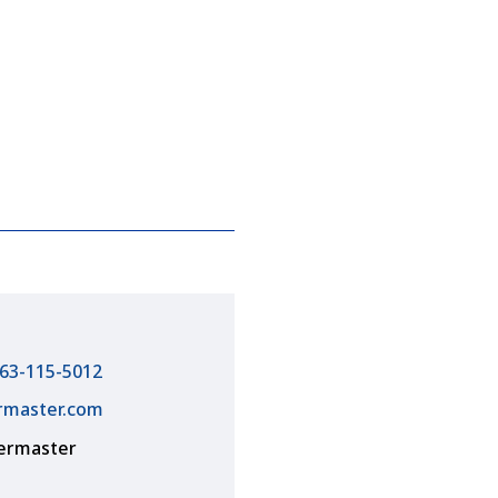
63-115-5012
rmaster.com
termaster