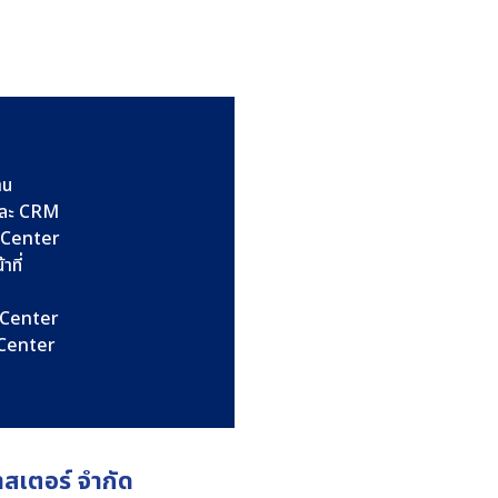
าน
และ CRM
l Center
าที่
l Center
l Center
าสเตอร์ จำกัด