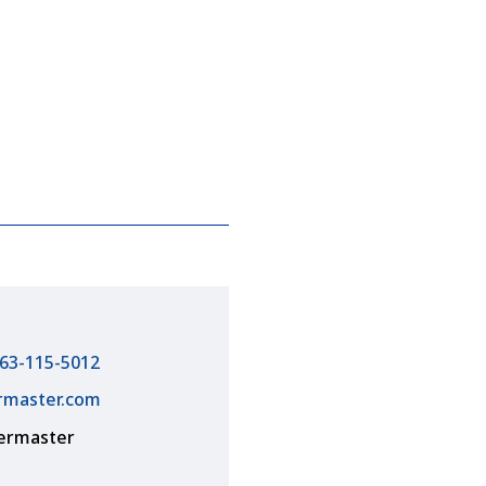
63-115-5012
rmaster.com
termaster