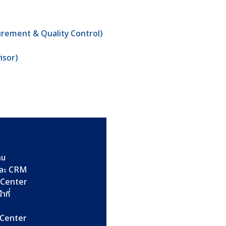
surement & Quality Control)
isor)
าน
และ CRM
l Center
าที่
l Center