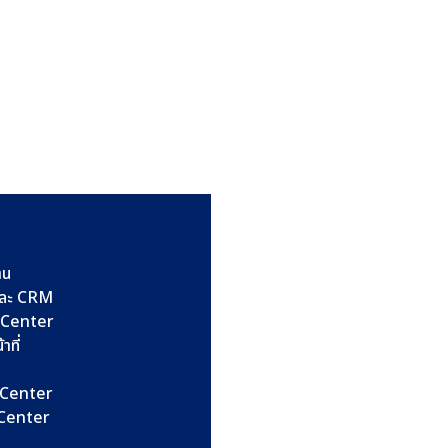
าน
และ CRM
l Center
าที่
l Center
l Center