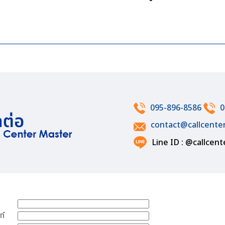
095-896-8586
0
contact@callcente
Line ID : @callcen
ท์