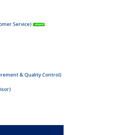
stomer Service)
surement & Quality Control)
isor)