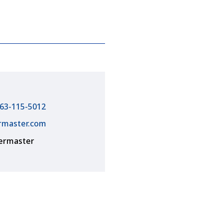
63-115-5012
rmaster.com
termaster