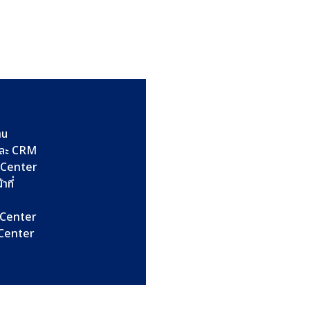
าน
และ CRM
l Center
าที่
l Center
l Center