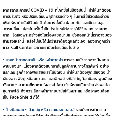
จากสถานะการณ์ COVID – 19 ที่เกิดขึ้นในปัจจุบันนี้ ทำให้เราต้องมี
การปรับตัว หรือปรับเปลี่ยนพฤติกรรมต่าง ๆ ในการใช้ชีวิตประจำวัน
เพื่อให้เราดำเนินชีวิตปกติได้อย่างยั่งยืน ปลอดภัย และมีความสุข
การเปลี่ยนแปลงในครั้งนี้ เป็นประโยชน์ต่อการใช้ชีวิตของเราอย่าง
มาก โดยเฉพาะอย่างยิ่งในเรื่องสุขอนามัย ซึ่งก่อนหน้านี้เราอาจมอง
ข้ามสิ่งเหล่านี้ หรือไม่ทันได้นึกว่าเราต้องดูแลตัวเอง ลองมาดูกันว่า
ชาว Call Center อย่างเรามีอะไรเปลี่ยนไปบ้าง
• สวมหน้ากากอนามัย หรือ หน้ากากผ้า
การสวมหน้ากากอาจมีผลต่อ
งานของเรา เนื่องจากต้องสนทนากับลูกค้าผ่านทางโทรศัพท์ อย่าง
แรกเลย ลูกค้าอาจฟังเสียงเราไม่ชัดเจน ทำให้เราต้องพูดเสียงดัง น้ำ
เสียงอาจฟังดูเหมือนตะโกน และอีกอย่างที่สำคัญคือ เมื่อเราพูดเสียง
ดังมาก ๆ อากาศที่เราหายใจอาจไม่พอ ทำให้เราเหนื่อยง่าย ส่งผลต่อ
สุขภาพได้ จึงควรเลือกหน้ากากอนามัยให้เหมาะสม หรืออาจจะเลือก
เป็น Face Shield ก็ได้
• ล้างมือบ่อย ๆ ด้วยสบู่ หรือ เจลแอลกอฮอล์
รวมถึงการทำความ
สะอาดอุปกรณ์ของใช้ส่วนตัว ต้องหมั่นเช็ดทำความสะอาดให้บ่อยขึ้น