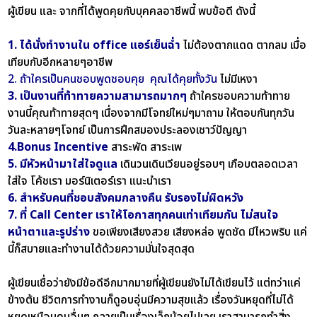
ผู้เขียน และ จากที่ได้พูดคุยกับบุคคลอาชีพนี้ พบข้อดี ดังนี้
1. ได้นั่งทำงานใน office แอร์เย็นฉ่ำ
ไม่ต้องตากแดด ตากลม เมื่อ
เทียบกับอีกหลายๆอาชีพ
2. ถ้าใครเป็นคนชอบพูดชอบคุย คุณได้คุยทั้งวัน
ไม่มีเหงา
3. เป็นงานที่ท้าทายความสามารถมากๆ
ถ้าใครชอบความท้าทาย
งานนี้คุณท้าทายสุดๆ เนื่องจากมีโจทย์ใหม่ๆมาถาม ให้ตอบกันทุกวัน
วันละหลายๆโจทย์ เป็นการฝึกสมองประลองเชาว์ปัญญา
4.Bonus Incentive
สาระพัด สาระเพ
5. มีหัวหน้ามาใส่ใจดูแล
เดินวนเดินเวียนอยู่รอบๆ เกือบตลอดเวลา
ใส่ใจ โค้ชเรา มอร์นิเตอร์เรา แนะนำเรา
6. สำหรับคนที่ชอบสังคมกลางคืน รับรองไม่ผิดหวัง
7. ที่ Call Center เราให้โอกาสทุกคนเท่าเทียมกัน ไม่สนใจ
หน้าตาและรูปร่าง
ขอเพียงเสียงสวย เสียงหล่อ พูดชัด มีไหวพริบ แค่
นี้ก็สบายและทำงานได้ด้วยความมั่นใจสุดสุด
ผู้เขียนเชื่อว่ายังมีข้อดีอีกมากมายที่ผู้เขียนยังไม่ได้เขียนไว้ แต่ทว่าแค่
ข้างต้น ชีวิตการทำงานก็ดูอบอุ่นมีความสุขแล้ว เรื่องวันหยุดที่ไม่ได้
หยุดเหมือนคนอื่นๆ กลายเป็นเรื่องเล็กน้อยไปเลย เราสามารถทำสิ่ง