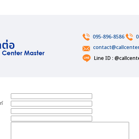
095-896-8586
0
contact@callcente
Line ID : @callcen
ท์