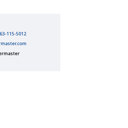
63-115-5012
rmaster.com
termaster