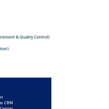
surement & Quality Control)
isor)
าน
และ CRM
l Center