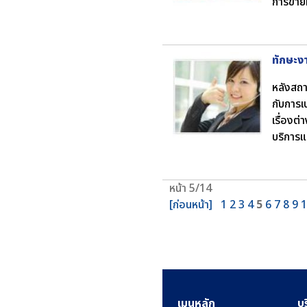
การขาย
ทักษะง
หลังสถา
กับการเ
เรื่องต
บริการแ
หน้า 5/14
[ก่อนหน้า]
1
2
3
4
5
6
7
8
9
1
เมนูหลัก
บ