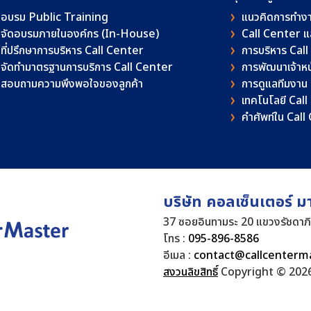
อบรม Public Training
แนวคิดการทำง
จัดอบรมภายในองค์กร (In-House)
Call Center 
ที่ปรึกษาการบริหาร Call Center
การบริหาร Cal
จัดทำมาตรฐานการบริการ Call Center
การพัฒนาเจ้าหน้
สอบถามความพึงพอใจของลูกค้า
การดูแลทีมงาน
เทคโนโลยี Cal
คําศัพท์ใน Cal
บริษัท คอลเซ็นเตอร์ ม
37 ซอยอินทามระ 20 แขวงรัชดาภ
โทร :
095-896-8586
อีเมล :
contact@callcenterm
สงวนลิขสิทธิ์
Copyright © 2026