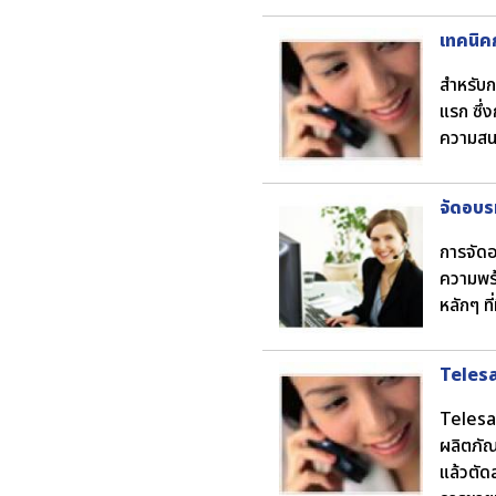
เทคนิค
สำหรับก
แรก ซึ่
ความสนใ
จัดอบรม
การจัดอบ
ความพร้
หลักๆ ท
Telesa
Telesal
ผลิตภัณ
แล้วตัด