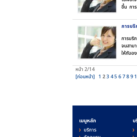
ขึ้น กา
การบริ
การบริก
จนสามาร
ให้กับอ
หน้า 2/14
[ก่อนหน้า]
1
2
3
4
5
6
7
8
9
1
เมนูหลัก
บ
บริการ