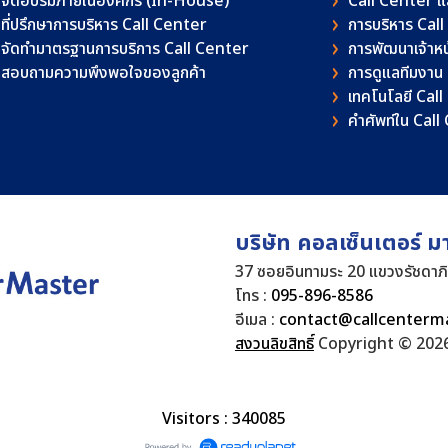
จัดอบรมภายในองค์กร (In-House)
Call Center 
ที่ปรึกษาการบริหาร Call Center
การบริหาร Cal
จัดทำมาตรฐานการบริการ Call Center
การพัฒนาเจ้าหน้
สอบถามความพึงพอใจของลูกค้า
การดูแลทีมงาน
เทคโนโลยี Cal
คําศัพท์ใน Cal
บริษัท คอลเซ็นเตอร์ ม
37 ซอยอินทามระ 20 แขวงรัชดาภ
โทร :
095-896-8586
อีเมล :
contact@callcenterm
สงวนลิขสิทธิ์
Copyright © 2026
Visitors : 340085