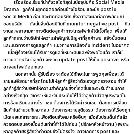
เรื่องร้องเรียนที่น่ากังวลใจที่สุดในปัจจุบันคือ Social Media
Drama ลูกค้าในยุคดิจิตอลค่อนข้างใจร้อน และมัก post ใน
Social Media ก่อนที่จะติดต่อบริษัท ซึ่งอาจส่งผลต่อภาพลักษณ์
ของบริษัท ดังนั้นจึงต้องมีทีมที่ monitor negative post ทีม
งานจะพยายามหาทางติดต่อลูกค้าทางโทรศัพท์ให้ได้เร็วที่สุด เพื่อให้
ลูกค้าทราบว่าบริษัทให้ความสำคัญกับปัญหาที่ลูกค้าพบ แจ้งขั้นตอน
และแนวทางการดูแลลูกค้า แนวทางการป้องกัน incident ในอนาคต
เมื่อผู้ร้องเรียนได้รับการดูแลที่เหมาะสมและพึงพอใจแล้ว เราก็มี
ความคาดหวังว่าลูกค้า จะช่วย update post ให้เป็น positive หรือ
อาจลบโพสต์ออกเอง
นอกจากนั้น ผู้รับเรื่อง จะต้องใช้ทักษะในการพูดคุยเพื่อจะได้
รายละเอียดมากที่สุดโดยไม่ให้ลูกค้ารู้สึกว่าตัวเองถูกตรวจสอบ ทำให้
ลูกค้ารู้สึกว่าบริษัทให้ความสำคัญกับสิ่งที่เกิดขึ้นและจะรีบดำเนินการ
อย่างเร็วที่สุด วิเคราะห์และจับประเด็นให้ได้ว่าลูกค้ามีวัตถุประสงค์ใน
การร้องเรียนอย่างไร เช่น ต้องการได้รับค่าชดเชย ต้องการเปลี่ยน
สินค้าในจำนวนที่เหมาะสม ต้องการความยุติธรรม ต้องการให้เรื่องถูก
เปิดเผยแก่สาธารณะเพื่อเตือนสังคม หรืออื่นๆ เมื่อจับประเด็นได้แล้ว
ควรตอบสนองเบื้องต้นเท่าที่ทำได้ไปก่อน ( ปรึกษาหัวหน้างาน ) เพราะ
หากลูกค้ายังรู้สึกว่าคำตอบยังไม่ตรงใจ อาจเกิดการ post และ