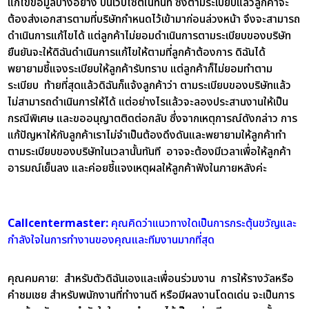
แก้ไขข้อมูลบางอย่าง บนเว็บไซต์ในทันที ซึ่งตามระเบียบแล้วลูกค้าจะ
ต้องส่งเอกสารตามที่บริษัทกำหนดไว้เข้ามาก่อนล่วงหน้า จึงจะสามารถ
ดำเนินการแก้ไขได้ แต่ลูกค้าไม่ยอมดำเนินการตามระเบียบของบริษัท
ยืนยันจะให้ดิฉันดำเนินการแก้ไขให้ตามที่ลูกค้าต้องการ ดิฉันได้
พยายามชี้แจงระเบียบให้ลูกค้ารับทราบ แต่ลูกค้าก็ไม่ยอมทำตาม
ระเบียบ ท้ายที่สุดแล้วดิฉันก็แจ้งลูกค้าว่า ตามระเบียบของบริษัทแล้ว
ไม่สามารถดำเนินการให้ได้ แต่อย่างไรแล้วจะลองประสานงานให้เป็น
กรณีพิเศษ และขออนุญาตติดต่อกลับ ซึ่งจากเหตุการณ์ดังกล่าว การ
แก้ปัญหาให้กับลูกค้าเราไม่จำเป็นต้องดึงดันและพยายามให้ลูกค้าทำ
ตามระเบียบของบริษัทในเวลานั้นทันที อาจจะต้องมีเวลาเพื่อให้ลูกค้า
อารมณ์เย็นลง และค่อยชี้แจงเหตุผลให้ลูกค้าฟังในภายหลังค่ะ
Callcentermaster:
คุณคิดว่าแนวทางใดเป็นการกระตุ้นขวัญและ
กำลังใจในการทำงานของคุณและทีมงานมากที่สุด
คุณคมคาย:
สำหรับตัวดิฉันเองและเพื่อนร่วมงาน การให้รางวัลหรือ
คำชมเชย สำหรับพนักงานที่ทำงานดี หรือมีผลงานโดดเด่น จะเป็นการ