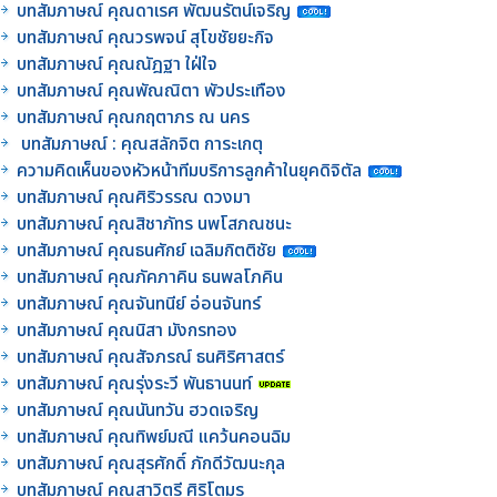
บทสัมภาษณ์ คุณดาเรศ พัฒนรัตน์เจริญ
บทสัมภาษณ์ คุณวรพจน์ สุโขชัยยะกิจ
บทสัมภาษณ์ คุณณัฎฐา ใฝ่ใจ
บทสัมภาษณ์ คุณพัณณิตา พัวประเทือง
บทสัมภาษณ์ คุณกฤตาภร ณ นคร
บทสัมภาษณ์ : คุณสลักจิต การะเกตุ
ความคิดเห็นของหัวหน้าทีมบริการลูกค้าในยุคดิจิตัล
บทสัมภาษณ์ คุณศิริวรรณ ดวงมา
บทสัมภาษณ์ คุณสิชาภัทร นพโสภณชนะ
บทสัมภาษณ์ คุณธนศักย์ เฉลิมกิตติชัย
บทสัมภาษณ์ คุณภัคภาคิน ธนพลโภคิน
บทสัมภาษณ์ คุณจันทนีย์ อ่อนจันทร์
บทสัมภาษณ์ คุณนิสา มังกรทอง
บทสัมภาษณ์ คุณสัจภรณ์ ธนศิริศาสตร์
บทสัมภาษณ์ คุณรุ่งระวี พันธานนท์
บทสัมภาษณ์ คุณนันทวัน ฮวดเจริญ
บทสัมภาษณ์ คุณทิพย์มณี แคว้นคอนฉิม
บทสัมภาษณ์ คุณสุรศักดิ์ ภักดีวัฒนะกุล
บทสัมภาษณ์ คุณสาวิตรี ศิริโตมร