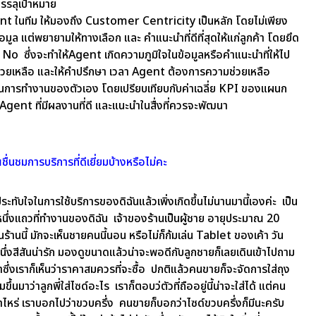
บรรลุเป้าหมาย
t ในทีม ให้มองถึง Customer Centricity เป็นหลัก โดยไม่เพียง
อมูล แต่พยายามให้ทางเลือก และ คำแนะนำที่ดีที่สุดให้แก่ลูกค้า โดยยึด
 No ซึ่งจะทำให้Agent เกิดความภูมิใจในข้อมูลหรือคำแนะนำที่ให้ไป
ะช่วยเหลือ และให้คำปรึกษา เวลา Agent ต้องการความช่วยเหลือ
ินการทำงานของตัวเอง โดยเปรียบเทียบกับค่าเฉลี่ย KPI ของแผนก
Agent ที่มีผลงานที่ดี และแนะนำในสื่งที่ควรจะพัฒนา
ชื่นชมการบริการที่ดีเยี่ยมบ้างหรือไม่คะ
ะทับใจในการใช้บริการของดิฉันแล้วเพิ่งเกิดขึ้นไม่นานมานี้เองค่ะ เป็น
งหนึ่งแถวที่ทำงานของดิฉัน เจ้าของร้านเป็นผู้ชาย อายุประมาณ 20
านร้านนี้ มักจะเห็นชายคนนี้นอน หรือไม่ก็ก้มเล่น Tablet ของเค้า วัน
ัวหนึ่งสีสันน่ารัก มองดูขนาดแล้วน่าจะพอดีกับลูกชายก็เลยเดินเข้าไปถาม
ซึ่งเราก็เห็นว่าราคาสมควรที่จะซื้อ ปกติแล้วคนขายก็จะจัดการใส่ถุง
ึ้นมาว่าลูกพี่ใส่ไซด์อะไร เราก็ตอบว่ตัวที่ถืออยู่นี้น่าจะใส่ได้ แต่คน
่าไหร่ เราบอกไปว่าขวบครึ่ง คนขายก็บอกว่าไซด์ขวบครึ่งก็มีนะครับ