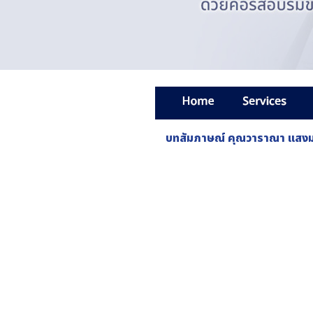
บทสัมภาษณ์ คุณวาราณา แสง