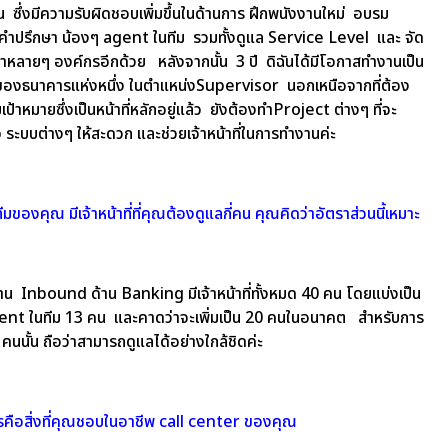
ึ่งมีความรับผิดชอบเพิ่มขึ้นในด้านการ ฝึกพนังงานใหม่ อบรม
้คำปรึกษา น้องๆ agent ในทีม รวมทั้งดูแล Service Level และ จัด
้าหลายๆ องค์กรอีกด้วย หลังจากนั้น 3 ปี ดิฉันได้มีโอกาสทำงานเป็น
งธนาคารแห่งหนึ่ง ในตำแหน่งSupervisor นอกเหนือจากที่ต้อง
ามเป้าหมายซึ่งเป็นหน้าที่หลักอยู่แล้ว ยังต้องทำProject ต่างๆ ที่จะ
p ระบบต่างๆ ให้สะดวก และช่วยเจ้าหน้าที่ในการทำงานค่ะ
ีมของคุณ มีเจ้าหน้าที่ที่คุณต้องดูแลกี่คน
คุณคิดว่าอัตราส่วนนี้เหมาะ
งาน Inbound ด้าน Banking มีเจ้าหน้าที่ทั้งหมด 40 คน โดยแบ่งเป็น
Agent ในทีม 13 คน และคาดว่าจะเพิ่มเป็น 20 คนในอนาคต สำหรับการ
 คนนั้น ถือว่าสามารถดูแลได้อย่างใกล้ชิดค่ะ
รคือสิ่งที่คุณชอบในอาชีพ call center ของคุณ