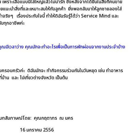
 เพราะเสื้อแบบนี้ใส่ใหญ่แล้วไม่น่ารัก ซึ่งหลังจากได้ยินในสิ่งที่คนขาย
นขายแนะนำสิ่งที่และเหมาะสมให้กับลูกค้า ยิ่งพอกลับมาให้ลูกชายลองใส่
จริงๆ เรื่องประทับใจนี้ ทำให้ดิฉันรับรู้ได้ว่า Service Mind และ
บทุกอาชีพค่ะ
อคุณมีเวลาว่าง คุณมักจะทำอะไรเพื่อเป็นการพักผ่อนจากงานประจำบ้าง
ับครอบครัวค่ะ ดิฉันมักจะ ทำกิจกรรมร่วมกันในวันหยุด เช่น ทำอาหาร
บ้าน และ ไปเที่ยวต่างจังหวัด เป็นต้น
บทสัมภาษณ์โดย:
คุณกฤตาภร ณ นคร
16 มกราคม 2556