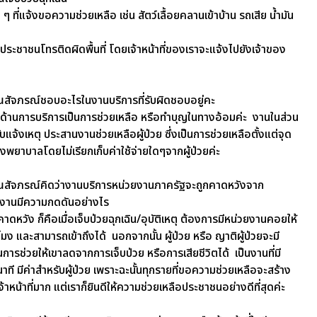
น ๆ ที่แจ้งขอความช่วยเหลือ เช่น สัตว์เลื้อยคลานเข้าบ้าน รถเสีย น้ำมัน
ะชาชนโทรติดผิดพื้นที่ โดยเจ้าหน้าที่ของเราจะแจ้งไปยังเจ้าของ
สัจภรณ์ชอบอะไรในงานบริการที่รับผิดชอบอยู่คะ
นด้านการบริการเป็นการช่วยเหลือ หรือทำบุญในทางอ้อมค่ะ งานในส่วน
รับแจ้งเหตุ ประสานงานช่วยเหลือผู้ป่วย ซึ่งเป็นการช่วยเหลือตั้งแต่จุด
รง
พยาบาลโดยไม่เรียกเก็บค่าใช้จ่ายใดๆจากผู้ป่วยค่ะ
สัจภรณ์คิดว่างานบริการหน่วยงานภาครัฐจะถูกคาดหวังจาก
งานมีความกดดันอย่างไร
าดหวัง ก็คือเมื่อเจ็บป่วยฉุกเฉิน/อุบัติเหตุ ต้องการมีหน่วยงานคอยให้
ง และสามารถเข้าถึงได้ นอกจากนั้น ผู้ป่วย หรือ ญาติผู้ป่วยจะมี
นการ
ช่วยให้เขาลดจากการเจ็บป่วย หรือการเสียชีวิตได้ เป็นงานที่มี
ที มีค่าสำหรับผู้ป่วย เพราะฉะนั้นทุกรายที่ขอความช่วยเหลือจะสร้าง
าหน้าที่มาก แต่เราก็ยินดีให้ความช่วย
เหลือประชาชนอย่างดีที่สุดค่ะ