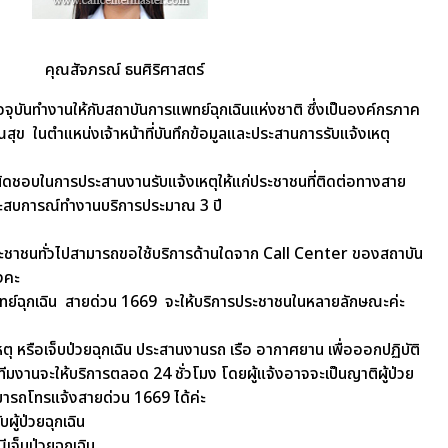
คุณสัจภรณ์ ธนศิริศาสตร์
ัจจุบันทำงานให้กับสถาบันการแพทย์ฉุกเฉินแห่งชาติ ซึ่งเป็นองค์กรภาค
ุข ในตำแหน่งเจ้าหน้าที่บันทึกข้อมูลและประสานการรับแจ้งเหตุ
ผิดชอบในการประสานงานรับแจ้งเหตุให้แก่ประชาชนที่ติดต่อทางสาย
ระสบการณ์ทำงานบริการประมาณ 3 ปี
ะชาชนทั่วไปสามารถขอใช้บริการด้านใดจาก Call Center ของสถาบัน
างคะ
ย์ฉุกเฉิน สายด่วน 1669 จะให้บริการประชาชนในหลายลักษณะค่ะ
ิเหตุ หรือเจ็บป่วยฉุกเฉิน ประสานงานรถ เรือ อากาศยาน เพื่อออกปฏิบัติ
มงานจะให้บริการตลอด 24 ชั่วโมง โดยผู้แจ้งอาจจะเป็นญาติผู้ป่วย
มารถโทรแจ้งสายด่วน 1669 ได้ค่ะ
บผู้ป่วยฉุกเฉิน
ีเจ็บป่วยฉุกเฉิน