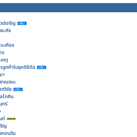
ตน์เจริญ
ยยะกิจ
ระเทือง
คร
ะเกตุ
รลูกค้าในยุคดิจิตัล
มา
โสภณชนะ
ตติชัย
พลโภคิน
นทร์
ง
นท์
จริญ
้นคอนฉิม