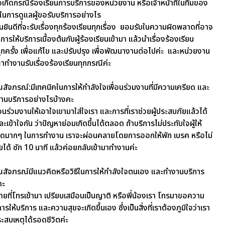
่อเกิดกรณีร้องเรียนการบริการของหน่วยงาน หรือเจ้าหน้าที่ในทีมของ
นการดูแลผู้ขอรับบริการอย่างไร
ยินดีที่จะรับเรื่องทุกร้องเรียนทุกเรื่อง ยอมรับในความผิดพลาดที่อาจ
การให้บริการเบื้องต้นกับผู้ร้องเรียนเข้ามา แล้วนำเรื่องร้องเรียน
ครั้ง เพื่อ
แก้ไข และปรับปรุง เพื่อพัฒนางานต่อไปค่ะ และหน่วยงาน
ำงานรับเรื่องร้องเรียนทุกกรณีค่ะ
สัจภรณ์:มีเทคนิคในการให้กำลังใจเพื่อนร่วมงานที่มีความเครียด และ
านบริการอย่างไรบ้างคะ
อนร่วมงานให้เอาใจเขามาใส่ใจเรา และการที่เราช่วยผู้ประสบภัยแล้วได้
ะเข้าใจกัน ว่าปัญหาย่อมเกิดขึ้นได้ตลอด ถ้าบริการไม่ประทับใจผู้ให้
ียดมาก
ๆ ในการทำงาน เราจะผ่อนคลายโดยการออกให้พัก เบรค หรือไม่
ยได้ ซัก 10 นาที แล้วค่อยกลับเข้ามาทำงานค่ะ
สัจภรณ์มีแนวคิดหรือวิธีในการให้กำลังใจตนเอง และทำงานบริการ
คะ
สายที่โทรเข้ามา เปรียบเสมือนเป็นญาติ หรือพี่น้องเรา โทรมาขอความ
ให้บริการ และความสุขจะเกิดขึ้นเอง ซึ่งเป็นสิ่งที่เราต้องภูมิใจว่าเรา
ประสบ
เหตุได้รอดชีวิตค่ะ