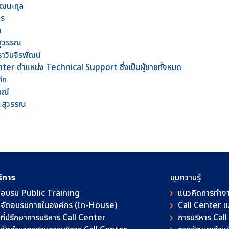
วัฒนะกุล
มร
น
์สุวรรณ
วินจิรพัฒน์
ter ตำแหน่ง Technical Support ซึ่งเป็นผู้ชายทั้งหมด
ึก
มณี
นะสุวรรณ
ริการ
มุมความรู้
อบรม Public Training
แนวคิดการทำง
จัดอบรมภายในองค์กร (In-House)
Call Center 
ที่ปรึกษาการบริหาร Call Center
การบริหาร Cal