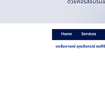
บทสัมภาษณ์ คุณสัจภรณ์ ธนศิร