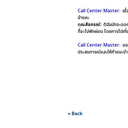
Call Center Master:
เมื
บ้างคะ
คุ
ณสัจภรณ์:
ดิฉันมักจะออกพ
ก็จะไปพักผ่อน โดยการไปเที่ยว
Call Center Master:
ขอข
ประสบการณ์และให้คำแนะนำด
« Back