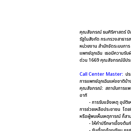
คุณสัจภรณ์ ธนศิริศาสตร์
ป
รัฐในสังกัด กระทรวงสาธารณส
หน่วยงาน สำนักจัดระบบการ
แพทย์ฉุกเฉิน เธอมีความรับ
ด่วน 1669 คุณสัจภรณ์มีป
Call Center Master:
ปร
การแพทย์ฉุกเฉินแห่งชาติบ้
คุณสัจภรณ์:
สถาบันการแพท
อาทิ
- การรับแจ้งเหตุ อุบัต
การช่วยเหลือประชาชน โดยที
หรือผู้พบเห็น
เหตุการณ์ ก็สา
- ให้คำปรึกษาเบื้องต้นกั
- รับเรื่องร้องเรียน กรณ