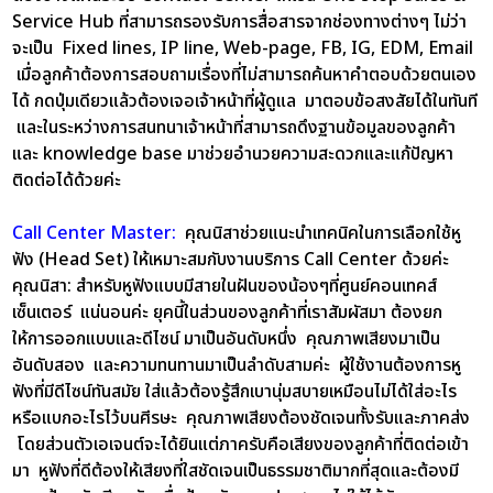
Service Hub ที่สามารถรองรับการสื่อสารจากช่องทางต่างๆ ไม่ว่า
จะเป็น Fixed lines, IP line, Web-page, FB, IG, EDM, Email
เมื่อลูกค้าต้องการสอบถามเรื่องที่ไม่สามารถค้นหาคำตอบด้วยตนเอง
ได้ กดปุ่มเดียวแล้วต้องเจอเจ้าหน้าที่ผู้ดูแล มาตอบข้อสงสัยได้ในทันที
และในระหว่างการสนทนาเจ้าหน้าที่สามารถดึงฐานข้อมูลของลูกค้า
และ knowledge base มาช่วยอำนวยความสะดวกและแก้ปัญหา
ติดต่อได้ด้วยค่ะ
Call Center Master:
คุณนิสาช่วยแนะนำเทคนิคในการเลือกใช้หู
ฟัง (Head Set) ให้เหมาะสมกับงานบริการ Call Center ด้วยค่ะ
คุณนิสา:
สำหรับหูฟังแบบมีสายในฝันของน้องๆที่ศูนย์คอนเทคส์
เซ็นเตอร์ แน่นอนค่ะ ยุคนี้ในส่วนของลูกค้าที่เราสัมผัสมา ต้องยก
ให้การออกแบบและดีไซน์ มาเป็นอันดับหนึ่ง คุณภาพเสียงมาเป็น
อันดับสอง และความทนทานมาเป็นลำดับสามค่ะ ผู้ใช้งานต้องการหู
ฟังที่มีดีไซน์ทันสมัย ใส่แล้วต้องรู้สึกเบานุ่มสบายเหมือนไม่ได้ใส่อะไร
หรือแบกอะไรไว้บนศีรษะ คุณภาพเสียงต้องชัดเจนทั้งรับและภาคส่ง
โดยส่วนตัวเอเจนต์จะได้ยินแต่ภาครับคือเสียงของลูกค้าที่ติดต่อเข้า
มา หูฟังที่ดีต้องให้เสียงที่ใสชัดเจนเป็นธรรมชาติมากที่สุดและต้องมี