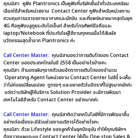
คุณนิสา:
หูฟัง Plantronics เป็นหูฟังที่บริษัทชั้นนำทั่วประเทศนิยม
เลือกใช้สำหรับหน่วยงาน Contact Center หูฟังสำหรับหน่วยงาน
ควบคุมการจราจรทางอากาศและนักบิน และที่แพร่หลายมากสุดในยุค
4G คือหูฟังบลูทูธระดับไฮเอ็นท์ สำหรับโทรศัพท์มือถือและ
laptop/Notebook ที่ประทับใจผู้ใช้งานทุกคนเมื่อได้สัมผัส
นวัตกรรมสุดล้ำจาก Plantronics ค่ะ
Call Center Master:
คุณนิสามองว่าการเติบโตของ Contact
Center ของประเทศไทยในปี 2558 เป็นอย่างไรบ้างคะ
คุณนิสา:
ถ้ามองเผินๆจากตัวเลขอัตราการเติบโตของจำนวน
Operating Agent ในหน่วยงาน Contact Center ในปีนี้ จะเห็น
ว่าไม่ค่อยเปลี่ยนแปลง ดูทรงๆ และขยายตัวในอัตราที่ไม่สูงมากนักค่ะ
แต่ทว่าบริษัทผู้ให้บริการ Solution Provider จะมีการพัฒนา
เทคโนโลยีสำหรับ Contact Center อย่างมากค่ะ
Call Center Master:
คุณนิสาคิดว่าเทคโนโลยีที่มีการพัฒนาขึ้น
อย่างต่อเนื่องจะมีส่วนช่วยงานบริการได้อย่างไรคะ
คุณนิสา:
ด้วย Lifestyle ของลูกค้าในยุคปัจจุบัน ทำให้ทุกบริษัทฯ
ต้องวางแผนระบบ Contact Center ให้เป็น One stop Sales &