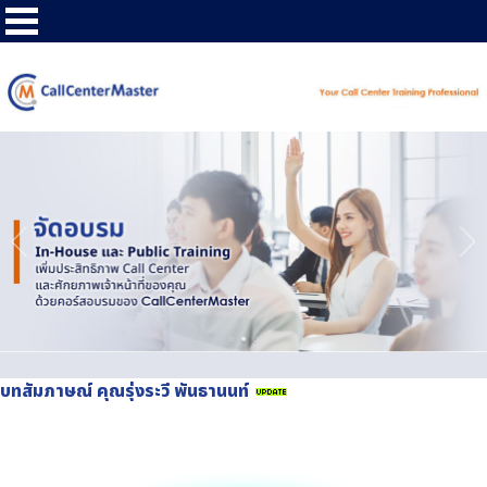
บทสัมภาษณ์ คุณรุ่งระวี พันธานนท์