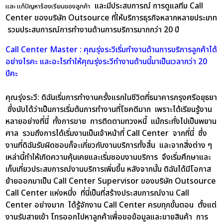
และมีประสบการณ์ การดูแลทีม Call
และ แก้ปัญหาร้องเรียนของลูกค้า
Center ของบริษัท Outsource ที่ให้บริการธุรกิจหลากหลายประเภท
รวมประสบการณ์การทำงานด้านการบริการมากกว่า 20 ปี
Call Center Master : คุณรุ่งระวีเริ่มทำงานด้านการบริการลูกค้าได้
อย่างไรคะ และอะไรทำให้คุณรุ่งระวีทำงานด้านนี้มาเป็นเวลากว่า 20
ปีคะ
คุณรุ่งระวี:
ดิฉันเริ่มการทำงานครั้งแรกในชีวิตที่ธนาคารกรุงศรีอยุธยา
ซึ่งนับได้ว่าเป็นการเริ่มต้นการทำงานที่โชคดีมาก เพราะได้เรียนรู้งาน
หลายอย่างที่นี่ ทั้งการขาย การติดตามทวงหนี้ แม้กระทั่งไปเป็นพยาน
ศาล รวมถึงการได้เริ่มงานเป็นเจ้าหน้าที่ Call Center จากที่นี่ ซึ่ง
งานที่ดิฉันรับผิดชอบก็จะเกี่ยวกับงานบริการทั้งสิ้น และจากสิ่งต่าง ๆ
เหล่านี้ทำให้เกิดความคุ้นเคยและเริ่มชอบงานบริการ จึงเริ่มศึกษาและ
เก็บเกี่ยวประสบการณ์งานบริการเพิ่มขึ้น หลังจากนั้น ดิฉันได้มีโอกาส
ย้ายออกมาเป็น Call Center Supervisor ของบริษัท Outsource
Call Center แห่งหนึ่ง ที่นี่เป็นที่สร้างประสบการณ์งาน Call
Center อย่างมาก ได้รู้จักงาน Call Center ครบทุกขั้นตอน ตั้งแต่
งานรับสายเข้า โทรออกไปหาลูกค้าเพื่อขอข้อมูลและขายสินค้า การ