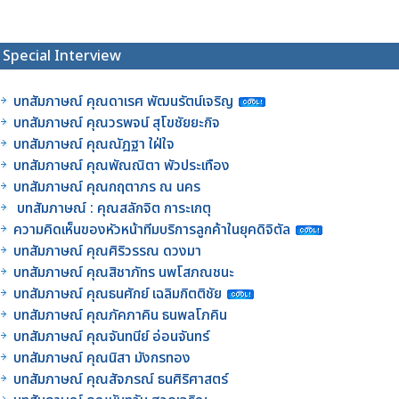
Special Interview
บทสัมภาษณ์ คุณดาเรศ พัฒนรัตน์เจริญ
บทสัมภาษณ์ คุณวรพจน์ สุโขชัยยะกิจ
บทสัมภาษณ์ คุณณัฎฐา ใฝ่ใจ
บทสัมภาษณ์ คุณพัณณิตา พัวประเทือง
บทสัมภาษณ์ คุณกฤตาภร ณ นคร
บทสัมภาษณ์ : คุณสลักจิต การะเกตุ
ความคิดเห็นของหัวหน้าทีมบริการลูกค้าในยุคดิจิตัล
บทสัมภาษณ์ คุณศิริวรรณ ดวงมา
บทสัมภาษณ์ คุณสิชาภัทร นพโสภณชนะ
บทสัมภาษณ์ คุณธนศักย์ เฉลิมกิตติชัย
บทสัมภาษณ์ คุณภัคภาคิน ธนพลโภคิน
บทสัมภาษณ์ คุณจันทนีย์ อ่อนจันทร์
บทสัมภาษณ์ คุณนิสา มังกรทอง
บทสัมภาษณ์ คุณสัจภรณ์ ธนศิริศาสตร์