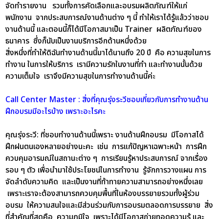
จัดทำรายงาน รวมทั้งการคัดเลือกและอบรมผลิตภัณฑ์ให้แก่
พนักงาน จากประสบการณ์งานด้านต่าง ๆ นี้ ทำให้เราได้รู้แล้วว่าชอบ
งานด้านนี้ และตอนนี้ก็ได้มีโอกาสมาเป็น Trainer ผลิตภัณฑ์ของ
ธนาคาร ซึ่งก็นับเป็นงานบริการอีกด้านหนึ่งด้วย
สิ่งหนึ่งที่ทำให้ดิฉันทำงานด้านนี้มาได้นานถึง 20 ปี คือ ความสุขในการ
ทำงาน ในการให้บริการ เรามีความรักในงานที่ทำ และทำงานนั้นด้วย
ความเต็มใจ เราจึงมีความสุขในการทำงานด้านนี้ค่ะ
Call Center Master : สิ่งที่คุณรุ่งระวีชอบเกี่ยวกับการทำงานด้าน
ฝึกอบรมมีอะไรบ้าง เพราะอะไรคะ
คุณรุ่งระวี:
ที่ชอบทำงานด้านนี้เพราะ งานด้านฝึกอบรม มีโอกาสได้
ฝึกฝนตนเองหลายอย่างนะคะ เช่น การแก้ปัญหาเฉพาะหน้า การฝึก
ควบคุมอารมณ์ในสถานะต่าง ๆ การเรียนรู้หาประสบการณ์ จากเรื่อง
รอบ ๆ ตัว เพื่อนำมาใช้ประโยชน์ในการทำงาน รู้จักการวางแผน การ
จัดลำดับความคิด และเป็นงานที่ท้าทายความสามารถอย่างหนึ่งเลย
เพราะเราจะต้องสามารถควบคุมพื้นที่ในห้องบรรยายรวมทั้งผู้ร่วม
อบรม ให้ความสนใจและมีส่วนร่วมกับการอบรมตลอดการบรรยาย สิ่ง
ที่สำคัญที่สุดคือ ความภูมิใจ เพราะได้มีโอกาสถ่ายทอดความรู้ และ