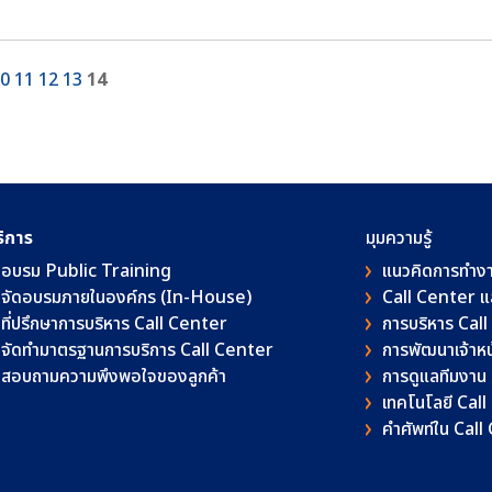
0
11
12
13
14
ริการ
มุมความรู้
อบรม Public Training
แนวคิดการทำง
จัดอบรมภายในองค์กร (In-House)
Call Center 
ที่ปรึกษาการบริหาร Call Center
การบริหาร Cal
จัดทำมาตรฐานการบริการ Call Center
การพัฒนาเจ้าหน้
สอบถามความพึงพอใจของลูกค้า
การดูแลทีมงาน
เทคโนโลยี Cal
คําศัพท์ใน Cal