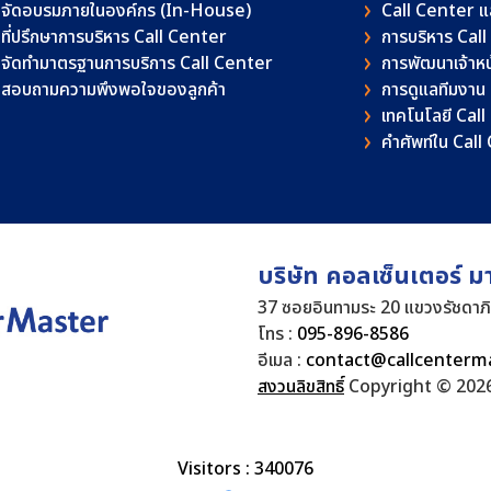
จัดอบรมภายในองค์กร (In-House)
Call Center 
ที่ปรึกษาการบริหาร Call Center
การบริหาร Cal
จัดทำมาตรฐานการบริการ Call Center
การพัฒนาเจ้าหน้
สอบถามความพึงพอใจของลูกค้า
การดูแลทีมงาน
เทคโนโลยี Cal
คําศัพท์ใน Cal
บริษัท คอลเซ็นเตอร์ ม
37 ซอยอินทามระ 20 แขวงรัชดาภ
โทร :
095-896-8586
อีเมล :
contact@callcenterm
สงวนลิขสิทธิ์
Copyright © 2026
Visitors : 340076