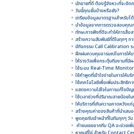
นักขายที่ดี ต้องรู้จังหวะที่จะปิ
วันนี้คุณยิ้มบ้างหรือยัง?
เตรียมข้อมูลมาตรฐานสำหรับโต
นำข้อมูลจากการตรวจสอบคุณ
ทักษะการฟังที่ดีจะทำให้การสื่
สร้างความสัมพันธ์ที่ดีในทุกๆ กา
มีกิจกรรม Call Calibration ร
ฝึกฝนควบคุมอารมณ์ในการให้บร
ให้รางวัลเพื่อกระตุ้นทีมงานที่
ใช้ระบบ Real-Time Monitor
ใช้คำพูดที่เข้าใจง่ายในการให้บริ
ใช้เทคโนโลยีเพื่อเพิ่มประสิท
แสดงความใส่ใจในการแก้ไขปัญหา
ใช้เวลาช่วงที่ปริมาณสายน้อยใน
ให้บริการที่เกินความคาดหวังแก่ล
สร้างคุณค่าของสินค้าที่นำเสนอ
พูดคุยกับเจ้าหน้าที่ในทีมทุกๆ วัน
คำชมเชยจากทีม QA จะช่วยเพิ่
หาคนที่ใช่ สำหรับ Contact 