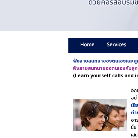
ฟังสายสนทนาของตนเองและลูก
ฟังสายสนทนาของตนเองกับลูก
(Learn yourself calls and
อีก
อย่
เรี
ต่
อาร
นั้
เสน