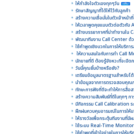
ให้กำลังใจตัวเองทุกๆวัน
รักษาสัญญาที่ได้ให้ไว้กับลูกค้า
สร้างความเชื่อมั่นในตัวเจ้าหน้า
ให้เวลาพูดคุยแบบตัวต่อตัวกั
สร้างบรรยากาศที่น่าทำงานใน 
พัฒนาทีมงาน Call Center ด้
ใช้คำพูดเชิงบวกในการให้บริกา
ให้ความสนใจกับการทำ Call Mo
นักขายที่ดี ต้องรู้จังหวะที่จะปิ
วันนี้คุณยิ้มบ้างหรือยัง?
เตรียมข้อมูลมาตรฐานสำหรับโต
นำข้อมูลจากการตรวจสอบคุณ
ทักษะการฟังที่ดีจะทำให้การสื่
สร้างความสัมพันธ์ที่ดีในทุกๆ กา
มีกิจกรรม Call Calibration ร
ฝึกฝนควบคุมอารมณ์ในการให้บร
ให้รางวัลเพื่อกระตุ้นทีมงานที่
ใช้ระบบ Real-Time Monitor
ใช้คำพูดที่เข้าใจง่ายในการให้บริ