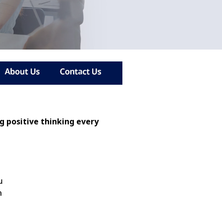
ng positive thinking every
ณ
ด