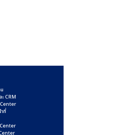
าน
และ CRM
l Center
าที่
l Center
l Center