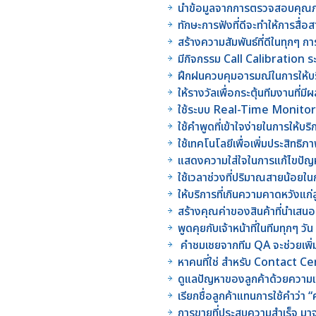
นำข้อมูลจากการตรวจสอบคุณ
ทักษะการฟังที่ดีจะทำให้การสื่
สร้างความสัมพันธ์ที่ดีในทุกๆ กา
มีกิจกรรม Call Calibration ร
ฝึกฝนควบคุมอารมณ์ในการให้บร
ให้รางวัลเพื่อกระตุ้นทีมงานที่
ใช้ระบบ Real-Time Monitor
ใช้คำพูดที่เข้าใจง่ายในการให้บริ
ใช้เทคโนโลยีเพื่อเพิ่มประสิท
แสดงความใส่ใจในการแก้ไขปัญหา
ใช้เวลาช่วงที่ปริมาณสายน้อยใน
ให้บริการที่เกินความคาดหวังแก่ล
สร้างคุณค่าของสินค้าที่นำเสนอ
พูดคุยกับเจ้าหน้าที่ในทีมทุกๆ วัน
คำชมเชยจากทีม QA จะช่วยเพิ่
หาคนที่ใช่ สำหรับ Contact 
ดูแลปัญหาของลูกค้าด้วยความเข
เรียกชื่อลูกค้าแทนการใช้คำว่า “คุ
การขายที่ประสบความสำเร็จ มาจ