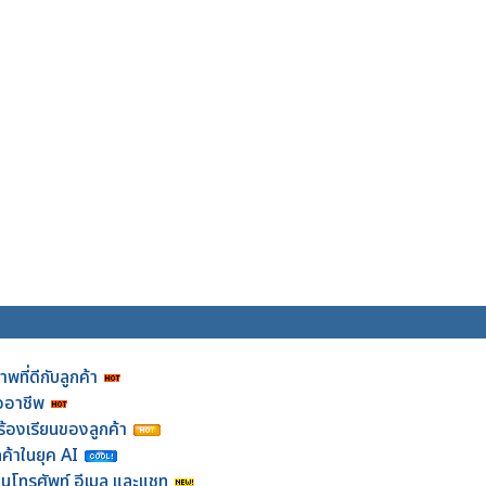
พที่ดีกับลูกค้า
ออาชีพ
งร้องเรียนของลูกค้า
้าในยุค AI
่านโทรศัพท์ อีเมล และแชท