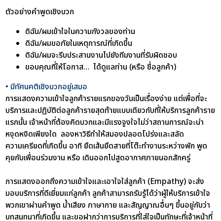
ตัวอย่างคำพูดเชิงบวก
ดิฉัน/ผมเข้าใจในความกังวลของท่าน
ดิฉัน/ผมขอภัยในเหตุการณ์ที่เกิดขึ้น
ดิฉัน/ผมจะรีบประสานงานไปยังทีมงานที่รับผิดชอบ
ขอบคุณที่ให้โอกาส… ได้ดูแลท่าน (หรือ ชื่อลูกค้า)
• มีทัศนคติเชิงบวกอยู่เสมอ
การแสดงความเข้าใจลูกค้ารายแรกของวันเป็นเรื่องง่าย แต่เพื่อที่จะ
บริการและปฏิบัติต่อลูกค้ารายสุดท้ายแบบเดียวกับที่ให้บริการลูกค้าราย
แรกนั้น เจ้าหน้าที่ต้องคิดบวกและมีแรงจูงใจไม่ว่าสถานการณ์จะน่า
หงุดหงิดเพียงใด ลองหาวิธีทำให้สมองปลอดโปร่งและสลัด
ความเครียดที่เกิดขึ้น อาทิ ยืดเส้นยืดสายที่โต๊ะทำงานระหว่างพัก พูด
คุยกับเพื่อนร่วมงาน หรือ เดินออกไปสูดอากาศภายนอกสักครู่
การแสดงออกถึงความเข้าใจและเอาใจใส่ลูกค้า (Empathy) จะส่ง
มอบบริการที่ดีเยี่ยมแก่ลูกค้า
ลูกค้าสามารถรับรู้ได้ว่าผู้ให้บริการเข้าใจ
พวกเขาผ่านคำพูด น้ำเสียง ภาษากาย และสัญญาณอื่นๆ ขึ้นอยู่กับว่า
บทสนทนาที่เกิดขึ้น และขอฝากว่าการบริการที่ใส่ใจเป็นทักษะที่เจ้าหน้าที่